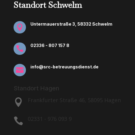
Standort Schwelm
Untermauerstraße 3, 58332 Schwelm

02336 - 807 157 8

info@src-betreuungsdienst.de

Standort Hagen
Frankfurter Straße 46, 58095 Hagen

02331 - 976 093 9
